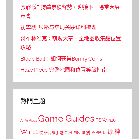
寂靜嶺F 持續累積聲勢，迎接下一場重大展
示會
初雪樱: 线路与结局关联详细梳理
哥布林维克：窃贼大亨 – 全地图收集品位置
攻略
Blade Ball：如何获得Bunny Coins
Haze Piece 完整地图和位置等级指南
熱門主題
Game Guides
PS
Win10
AI
AirPods
Win11
原神
區別
使命召喚手遊
區別對比
光遇
剪映