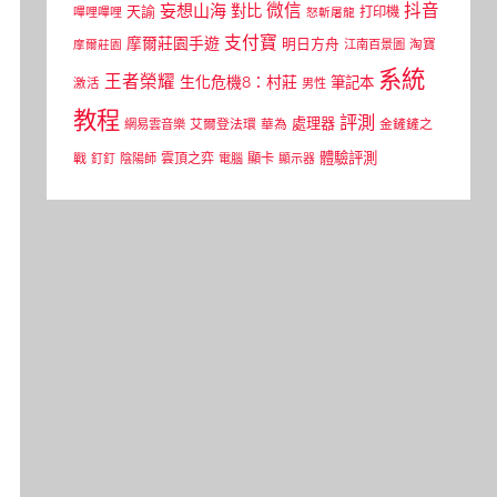
微信
抖音
妄想山海
對比
天諭
打印機
嗶哩嗶哩
怒斬屠龍
支付寶
摩爾莊園手遊
明日方舟
江南百景圖
淘寶
摩爾莊園
系統
王者榮耀
生化危機8：村莊
筆記本
激活
男性
教程
評測
處理器
網易雲音樂
艾爾登法環
華為
金鏟鏟之
體驗評測
顯卡
戰
雲頂之弈
釘釘
陰陽師
電腦
顯示器