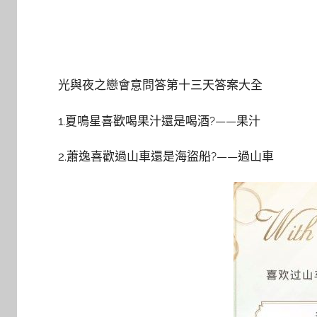
光與夜之戀會意問答第十三天答案大全
1.夏鳴星喜歡喝果汁還是喝酒?——果汁
2.蕭逸喜歡過山車還是海盜船?——過山車