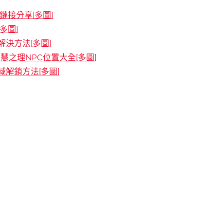
接分享[多圖]
多圖]
決方法[多圖]
慧之理NPC位置大全[多圖]
解鎖方法[多圖]