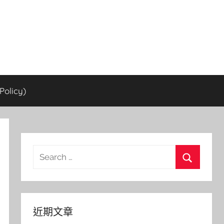
olicy)
Search
for:
Search
近期文章