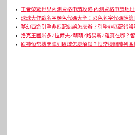
王者榮耀世界內測資格申請攻略 內測資格申請地址鏈
球球大作戰名字顏色代碼大全：彩色名字代碼匯總[
夢幻西遊引擎非匹配錯誤怎麼辦？引擎非匹配錯誤解
洛克王國米多/拉爾夫/萌萌/路易斯/羅賓在哪？智
原神恒常機關陣列區域怎麼解鎖？恒常機關陣列區域