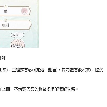
計師
過山車)，查理蘇喜歡B(完結一起看)，齊司禮喜歡A(茶)，陸沉
在上面，不清楚答案的趕緊多瞭解瞭解攻略。