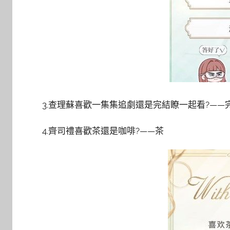
3.查理蘇喜歡一集集追劇還是完結瞭一起看?——
4.齊司禮喜歡茶還是咖啡?——茶