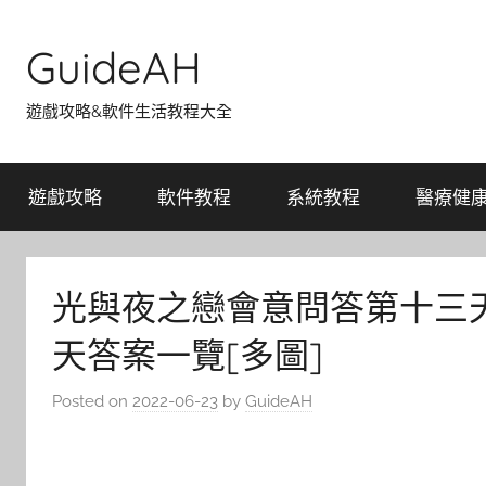
Skip
to
GuideAH
content
遊戲攻略&軟件生活教程大全
遊戲攻略
軟件教程
系統教程
醫療健
光與夜之戀會意問答第十三天答
天答案一覽[多圖]
Posted on
2022-06-23
by
GuideAH