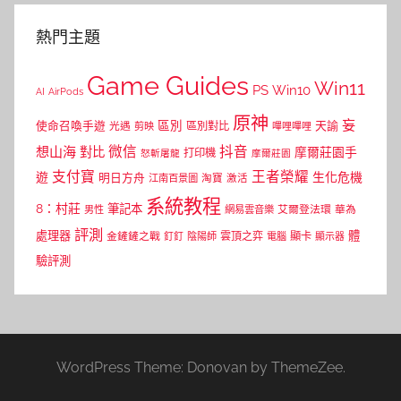
熱門主題
Game Guides
Win11
PS
Win10
AI
AirPods
原神
妄
區別
使命召喚手遊
區別對比
天諭
光遇
剪映
嗶哩嗶哩
微信
抖音
想山海
對比
摩爾莊園手
打印機
怒斬屠龍
摩爾莊園
支付寶
王者榮耀
遊
生化危機
明日方舟
江南百景圖
淘寶
激活
系統教程
8：村莊
筆記本
網易雲音樂
艾爾登法環
華為
男性
評測
體
處理器
顯卡
金鏟鏟之戰
雲頂之弈
釘釘
陰陽師
電腦
顯示器
驗評測
WordPress Theme: Donovan by ThemeZee.