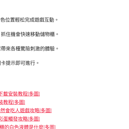
角色位置輕松完成遊戲互動。
，抓住機會快速移動儲物櫃。
傢帶來各種驚險刺激的體驗。
關卡提示即可進行。
卓下載安裝教程[多圖]
裝教程[多圖]
子居然會吃人遊戲攻略[多圖]
面彩蛋觸發攻略[多圖]
儲存櫃的白色液體是什麼[多圖]