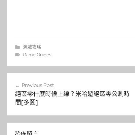
遊戲攻略
Game Guides
文
Previous Post
章
絕區零什麼時候上線？米哈遊絕區零公測時
導
間[多圖]
覽
發佈留言