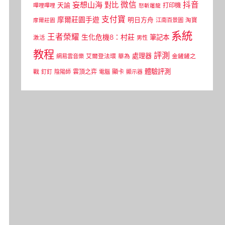
微信
抖音
妄想山海
對比
天諭
打印機
嗶哩嗶哩
怒斬屠龍
支付寶
摩爾莊園手遊
明日方舟
江南百景圖
淘寶
摩爾莊園
系統
王者榮耀
生化危機8：村莊
筆記本
激活
男性
教程
評測
處理器
網易雲音樂
艾爾登法環
華為
金鏟鏟之
體驗評測
顯卡
戰
雲頂之弈
釘釘
陰陽師
電腦
顯示器