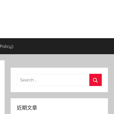
olicy)
Search
for:
Search
近期文章