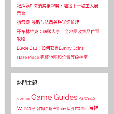
寂靜嶺F 持續累積聲勢，迎接下一場重大展
示會
初雪樱: 线路与结局关联详细梳理
哥布林维克：窃贼大亨 – 全地图收集品位置
攻略
Blade Ball：如何获得Bunny Coins
Haze Piece 完整地图和位置等级指南
熱門主題
Game Guides
PS
Win10
AI
AirPods
Win11
原神
區別
使命召喚手遊
區別對比
光遇
剪映