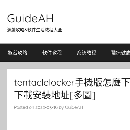
Skip
to
GuideAH
content
遊戲攻略&軟件生活教程大全
遊戲攻略
軟件教程
系統教程
醫療健
tentaclelocker手機版怎麼
下載安裝地址[多圖]
Posted on
2022-05-16
by
GuideAH