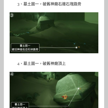
3、墓土圖一，破舊神廟右邊石塊路旁
4、墓土圖一，破舊神廟頂上