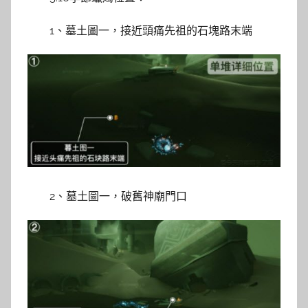
1、墓土圖一，接近頭痛先祖的石塊路末端
2、墓土圖一，破舊神廟門口