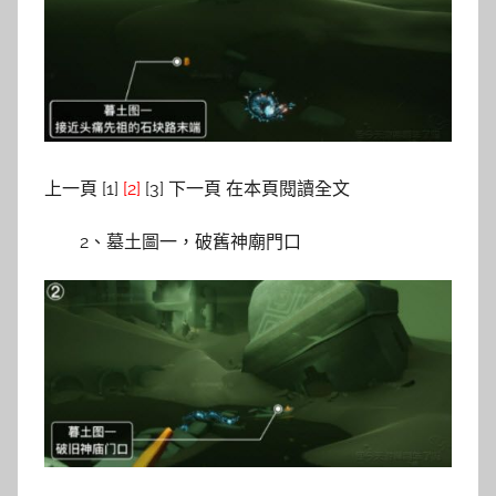
上一頁 [1]
[2]
[3] 下一頁 在本頁閱讀全文
2、墓土圖一，破舊神廟門口