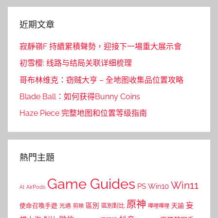
近期文章
寂靜嶺F 持續累積聲勢，迎接下一場重大展示會
初雪樱: 线路与结局关联详细梳理
哥布林维克：窃贼大亨 – 全地图收集品位置攻略
Blade Ball：如何获得Bunny Coins
Haze Piece 完整地图和位置等级指南
熱門主題
Game Guides
Win11
PS
Win10
AI
AirPods
原神
妄
區別
使命召喚手遊
區別對比
天諭
光遇
剪映
嗶哩嗶哩