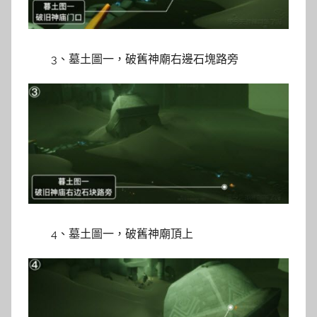
3、墓土圖一，破舊神廟右邊石塊路旁
4、墓土圖一，破舊神廟頂上