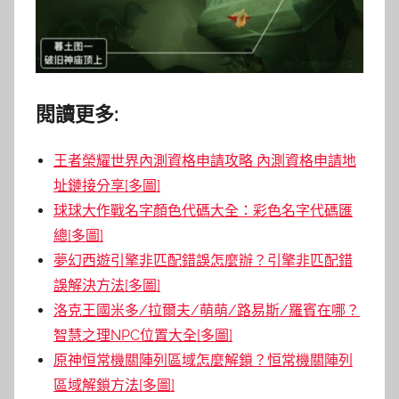
閱讀更多:
王者榮耀世界內測資格申請攻略 內測資格申請地
址鏈接分享[多圖]
球球大作戰名字顏色代碼大全：彩色名字代碼匯
總[多圖]
夢幻西遊引擎非匹配錯誤怎麼辦？引擎非匹配錯
誤解決方法[多圖]
洛克王國米多/拉爾夫/萌萌/路易斯/羅賓在哪？
智慧之理NPC位置大全[多圖]
原神恒常機關陣列區域怎麼解鎖？恒常機關陣列
區域解鎖方法[多圖]