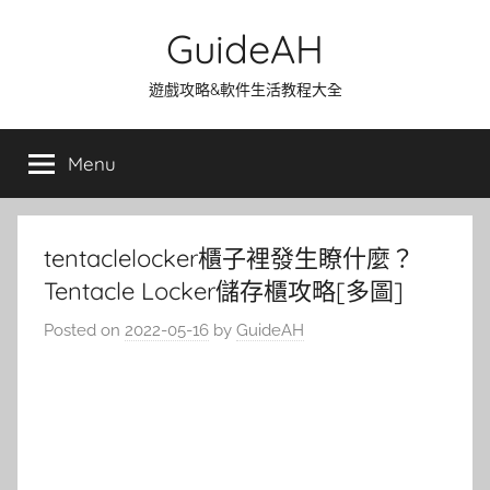
Skip
GuideAH
to
content
遊戲攻略&軟件生活教程大全
Menu
tentaclelocker櫃子裡發生瞭什麼？
Tentacle Locker儲存櫃攻略[多圖]
Posted on
2022-05-16
by
GuideAH