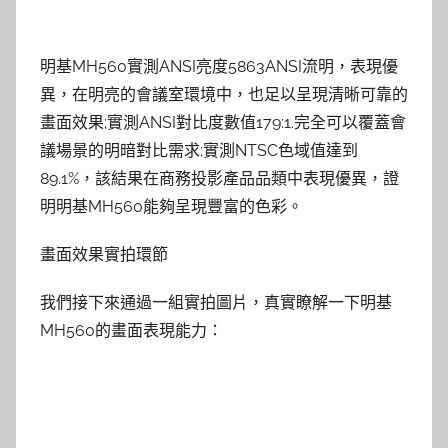
明基MH560實測ANSI亮度5863ANSI流明，表現優
異，在明亮的會議室環境中，也足以呈現清晰可靠的
畫面效果;實測ANSI對比度數值179:1.完全可以覆蓋會
議場景的明暗對比需求;實測NTSC色域值達到
89.1%，該結果在商務投影產品品類中表現優異，證
明明基MH560能夠呈現豐富的色彩。
畫面效果實拍環節
我們接下來通過一組實拍圖片，真實瞭解一下明基
MH560的畫面表現能力：