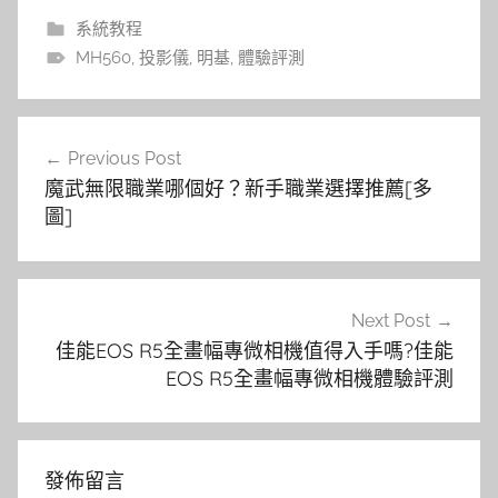
系統教程
MH560
,
投影儀
,
明基
,
體驗評測
文
Previous Post
章
魔武無限職業哪個好？新手職業選擇推薦[多
導
圖]
覽
Next Post
佳能EOS R5全畫幅專微相機值得入手嗎?佳能
EOS R5全畫幅專微相機體驗評測
發佈留言