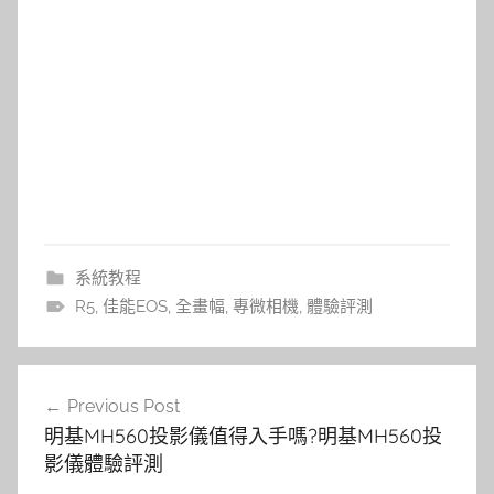
系統教程
R5
,
佳能EOS
,
全畫幅
,
專微相機
,
體驗評測
文
Previous Post
章
明基MH560投影儀值得入手嗎?明基MH560投
導
影儀體驗評測