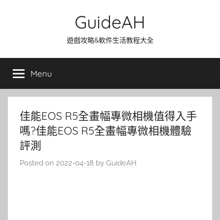
Skip
GuideAH
to
content
遊戲攻略&軟件生活教程大全
Menu
佳能EOS R5全畫幅專微相機值得入手
嗎?佳能EOS R5全畫幅專微相機體驗
評測
Posted on
2022-04-18
by
GuideAH