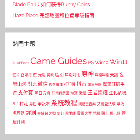
Blade Ball：如何获得Bunny Coins
Haze Piece 完整地图和位置等级指南
熱門主題
Game Guides
Win11
PS
Win10
AI
AirPods
原神
妄
區別
使命召喚手遊
區別對比
天諭
光遇
剪映
嗶哩嗶哩
微信
抖音
想山海
對比
摩爾莊園手
打印機
怒斬屠龍
摩爾莊園
支付寶
王者榮耀
遊
生化危機
明日方舟
江南百景圖
淘寶
激活
系統教程
8：村莊
筆記本
網易雲音樂
艾爾登法環
華為
男性
評測
體
處理器
顯卡
金鏟鏟之戰
雲頂之弈
釘釘
陰陽師
電腦
顯示器
驗評測