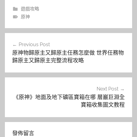
遊戲攻略
原神
文
Previous Post
章
原神物歸原主又歸原主任務怎麼做 世界任務物
導
歸原主又歸原主完整流程攻略
覽
Next Post
《原神》地面及地下礦區寶箱在哪 層巖巨淵全
寶箱收集圖文教程
發佈留言