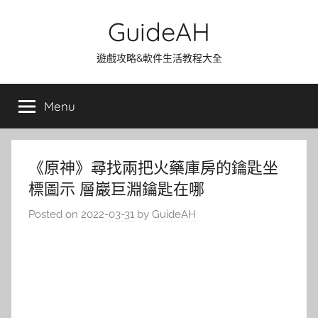
Skip
GuideAH
to
content
遊戲攻略&軟件生活教程大全
Menu
《原神》尋找兩把火藥庫房的鑰匙坐
標圖示 層巖巨淵鑰匙在哪
Posted on
2022-03-31
by
GuideAH