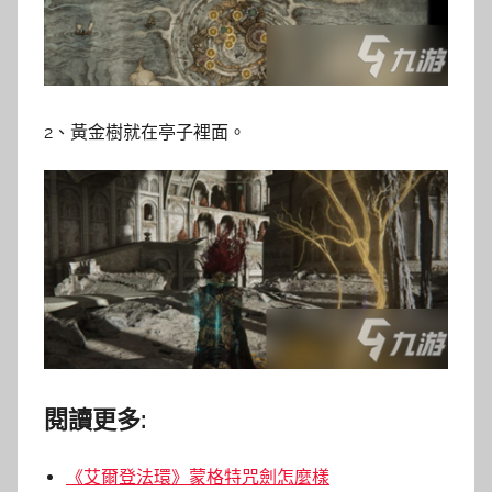
2、黃金樹就在亭子裡面。
閱讀更多:
《艾爾登法環》蒙格特咒劍怎麼樣