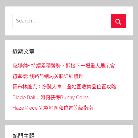
Search
for:
Search
近期文章
寂靜嶺F 持續累積聲勢，迎接下一場重大展示會
初雪樱: 线路与结局关联详细梳理
哥布林维克：窃贼大亨 – 全地图收集品位置攻略
Blade Ball：如何获得Bunny Coins
Haze Piece 完整地图和位置等级指南
熱門主題