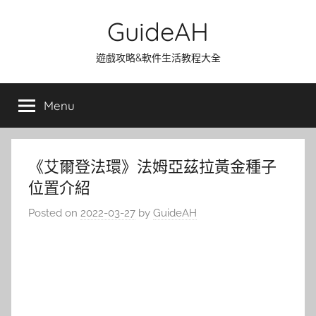
Skip
GuideAH
to
content
遊戲攻略&軟件生活教程大全
Menu
《艾爾登法環》法姆亞茲拉黃金種子
位置介紹
Posted on
2022-03-27
by
GuideAH