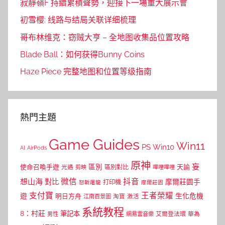
寂靜嶺F 持續累積聲勢，迎接下一場重大展示會
初雪樱: 线路与结局关联详细梳理
哥布林维克：窃贼大亨 – 全地图收集品位置攻略
Blade Ball：如何获得Bunny Coins
Haze Piece 完整地图和位置等级指南
熱門主題
Game Guides
Win11
PS
Win10
AI
AirPods
原神
妄
區別
使命召喚手遊
區別對比
天諭
光遇
剪映
嗶哩嗶哩
微信
抖音
想山海
對比
摩爾莊園手
打印機
怒斬屠龍
摩爾莊園
支付寶
王者榮耀
遊
生化危機
明日方舟
江南百景圖
淘寶
激活
系統教程
8：村莊
筆記本
網易雲音樂
艾爾登法環
華為
男性