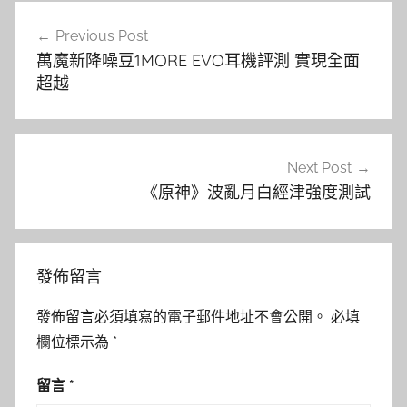
文
Previous Post
章
萬魔新降噪豆1MORE EVO耳機評測 實現全面
導
超越
覽
Next Post
《原神》波亂月白經津強度測試
發佈留言
發佈留言必須填寫的電子郵件地址不會公開。
必填
欄位標示為
*
留言
*