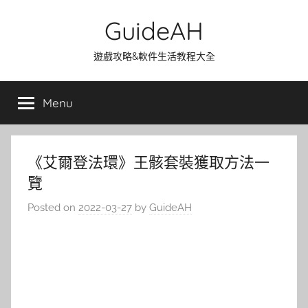
Skip
GuideAH
to
content
遊戲攻略&軟件生活教程大全
Menu
《艾爾登法環》王骸套裝獲取方法一
覽
Posted on
2022-03-27
by
GuideAH