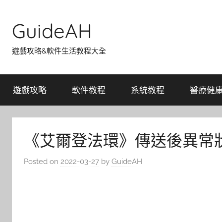
Skip
to
GuideAH
content
遊戲攻略&軟件生活教程大全
遊戲攻略
軟件教程
系統教程
醫療健
《艾爾登法環》傳送後異常
Posted on
2022-03-27
by
GuideAH