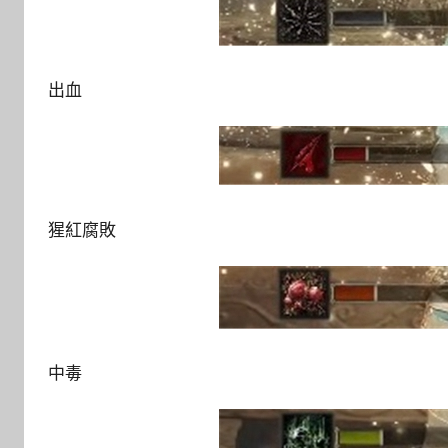
出血
猩紅腐敗
中毒