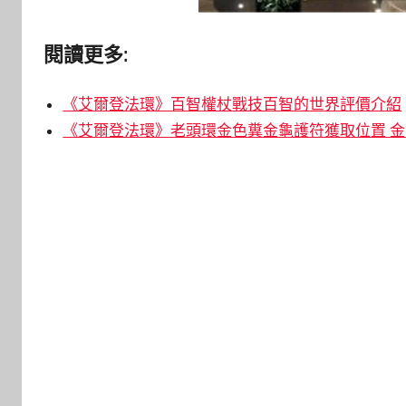
閱讀更多:
《艾爾登法環》百智權杖戰技百智的世界評價介紹
《艾爾登法環》老頭環金色糞金龜護符獲取位置 