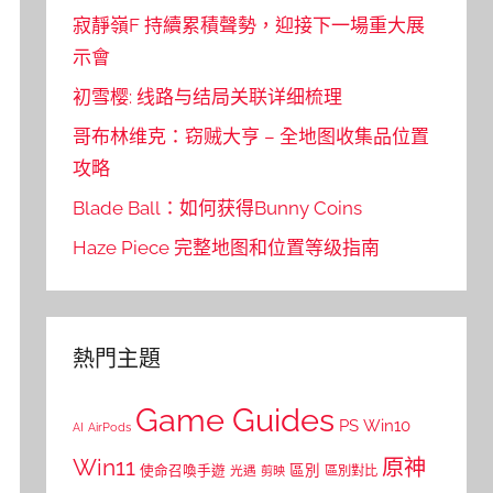
寂靜嶺F 持續累積聲勢，迎接下一場重大展
示會
初雪樱: 线路与结局关联详细梳理
哥布林维克：窃贼大亨 – 全地图收集品位置
攻略
Blade Ball：如何获得Bunny Coins
Haze Piece 完整地图和位置等级指南
熱門主題
Game Guides
PS
Win10
AI
AirPods
Win11
原神
區別
使命召喚手遊
區別對比
光遇
剪映