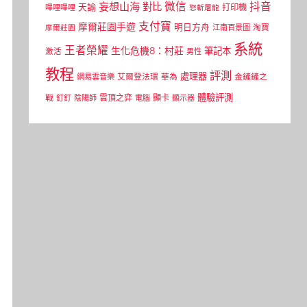
微信
抖音
妄想山海
對比
天諭
打印機
嗶哩嗶哩
怒斬屠龍
支付寶
摩爾莊園手遊
明日方舟
江南百景圖
淘寶
摩爾莊園
系統
王者榮耀
生化危機8：村莊
筆記本
激活
男性
教程
評測
處理器
網易雲音樂
艾爾登法環
華為
金鏟鏟之
體驗評測
顯卡
戰
雲頂之弈
釘釘
陰陽師
電腦
顯示器