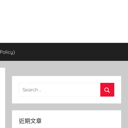
olicy)
Search
for:
Search
近期文章