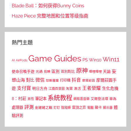
Blade Ball：如何获得Bunny Coins
Haze Piece 完整地图和位置等级指南
熱門主題
Game Guides
Win11
PS
Win10
AI
AirPods
原神
妄
區別
使命召喚手遊
區別對比
天諭
光遇
剪映
嗶哩嗶哩
微信
抖音
想山海
對比
摩爾莊園手
打印機
怒斬屠龍
摩爾莊園
支付寶
王者榮耀
遊
生化危機
明日方舟
江南百景圖
淘寶
激活
系統教程
8：村莊
筆記本
網易雲音樂
艾爾登法環
華為
男性
評測
體
處理器
顯卡
金鏟鏟之戰
雲頂之弈
釘釘
陰陽師
電腦
顯示器
驗評測