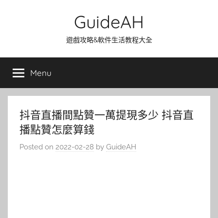
Skip
GuideAH
to
content
遊戲攻略&軟件生活教程大全
Menu
抖音直播間點贊一萬提現多少 抖音直
播點贊怎麼算錢
Posted on
2022-02-28
by
GuideAH