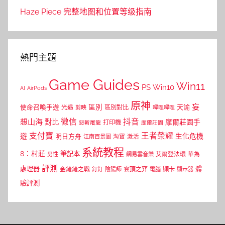
Haze Piece 完整地图和位置等级指南
熱門主題
Game Guides
Win11
PS
Win10
AI
AirPods
原神
妄
區別
使命召喚手遊
區別對比
天諭
光遇
剪映
嗶哩嗶哩
微信
抖音
想山海
對比
摩爾莊園手
打印機
怒斬屠龍
摩爾莊園
支付寶
王者榮耀
遊
生化危機
明日方舟
江南百景圖
淘寶
激活
系統教程
8：村莊
筆記本
網易雲音樂
艾爾登法環
華為
男性
評測
體
處理器
顯卡
金鏟鏟之戰
雲頂之弈
釘釘
陰陽師
電腦
顯示器
驗評測