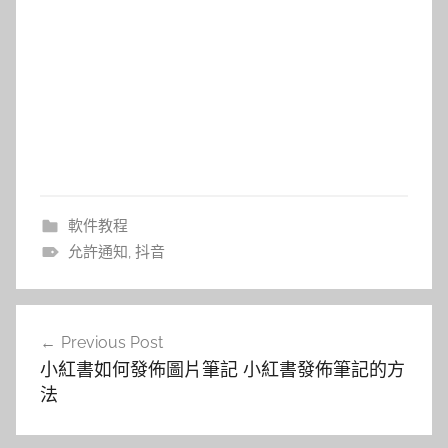
軟件教程
允許通知
,
抖音
文
Previous Post
章
小紅書如何發佈圖片筆記 小紅書發佈筆記的方
導
法
覽