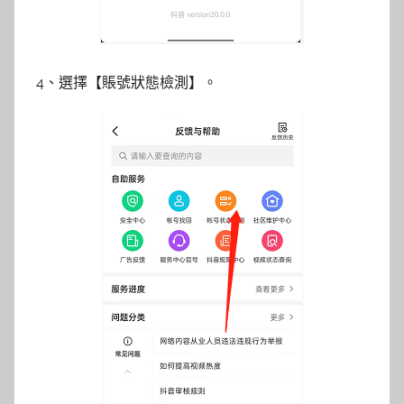
4、選擇【賬號狀態檢測】。