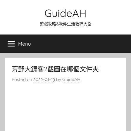
Skip
GuideAH
to
content
遊戲攻略&軟件生活教程大全
Menu
荒野大鏢客2截圖在哪個文件夾
Posted on
2022-01-13
by
GuideAH