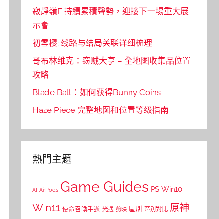
寂靜嶺F 持續累積聲勢，迎接下一場重大展
示會
初雪樱: 线路与结局关联详细梳理
哥布林维克：窃贼大亨 – 全地图收集品位置
攻略
Blade Ball：如何获得Bunny Coins
Haze Piece 完整地图和位置等级指南
熱門主題
Game Guides
PS
Win10
AI
AirPods
Win11
原神
區別
使命召喚手遊
區別對比
光遇
剪映