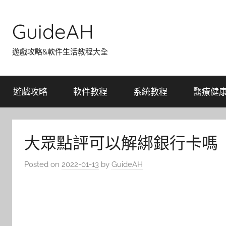
Skip
to
GuideAH
content
遊戲攻略&軟件生活教程大全
遊戲攻略
軟件教程
系統教程
醫療健
大眾點評可以解綁銀行卡嗎
Posted on
2022-01-13
by
GuideAH