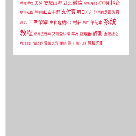
微信
抖音
妄想山海
對比
天諭
打印機
嗶哩嗶哩
怒斬屠龍
支付寶
摩爾莊園手遊
明日方舟
江南百景圖
淘寶
摩爾莊園
系統
王者榮耀
生化危機8：村莊
筆記本
激活
男性
教程
評測
處理器
網易雲音樂
艾爾登法環
華為
金鏟鏟之
體驗評測
顯卡
戰
雲頂之弈
釘釘
陰陽師
電腦
顯示器