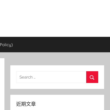
olicy)
Search
for:
Search
近期文章