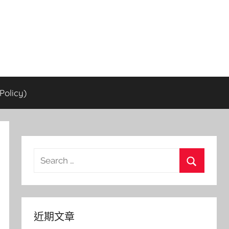
olicy)
Search
for:
Search
近期文章