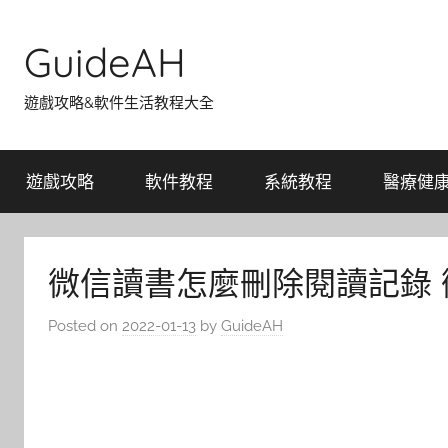
Skip
to
GuideAH
content
遊戲攻略&軟件生活教程大全
遊戲攻略
軟件教程
系統教程
醫療健
微信讀書怎麼刪除閱讀記錄
Posted on
2022-01-13
by
GuideAH