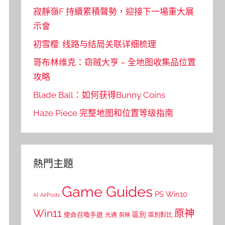
寂靜嶺F 持續累積聲勢，迎接下一場重大展
示會
初雪樱: 线路与结局关联详细梳理
哥布林维克：窃贼大亨 – 全地图收集品位置
攻略
Blade Ball：如何获得Bunny Coins
Haze Piece 完整地图和位置等级指南
熱門主題
Game Guides
PS
Win10
AI
AirPods
Win11
原神
區別
使命召喚手遊
區別對比
光遇
剪映