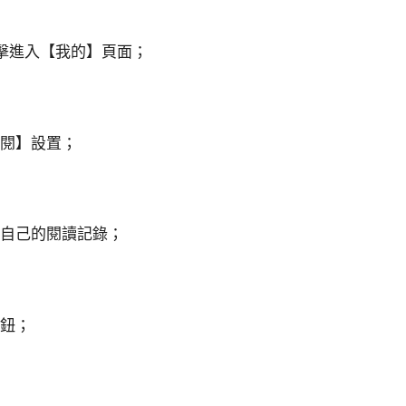
點擊進入【我的】頁面；
訂閱】設置；
理自己的閱讀記錄；
按鈕；