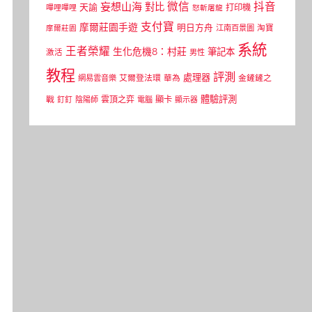
微信
抖音
妄想山海
對比
天諭
打印機
嗶哩嗶哩
怒斬屠龍
支付寶
摩爾莊園手遊
明日方舟
江南百景圖
淘寶
摩爾莊園
系統
王者榮耀
生化危機8：村莊
筆記本
激活
男性
教程
評測
處理器
網易雲音樂
艾爾登法環
華為
金鏟鏟之
體驗評測
顯卡
戰
雲頂之弈
釘釘
陰陽師
電腦
顯示器