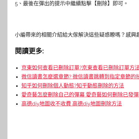
5、最後在彈出的提示中繼續點擊【刪除】即可。
小編帶來的相關介紹給大傢解決這些疑惑瞭嗎？感興趣的
閱讀更多:
京東如何查看已刪除訂單?京東查看已刪除訂單方
微信讀書怎麼選章節? 微信讀書跳轉到指定章節的
知乎如何刪除個人動態?知乎動態刪除的方法
愛奇藝怎麼刪除自己的彈幕 愛奇藝如何刪除已發彈
高德diy地圖收不收費 高德diy地圖刪除方法