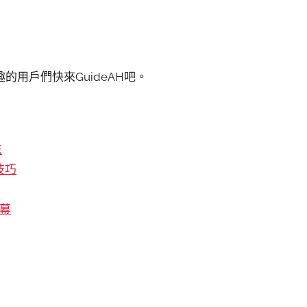
用戶們快來GuideAH吧。
法
技巧
幕