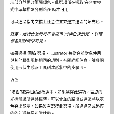
示部分並更改筆觸顏色。此選項僅在選取“在合並模
式中單擊描邊分割路徑”時才可用。
可以通過指向文檔上任意位置來選擇選區的填充色。
註意
：進行合並時將不會顯示“光標色板預覽”，以確
保各形狀清晰可見。
如果選擇“圖稿”選項，Illustrator 將對合並對象使用
與其他藝術風格相同的規則。有關詳細信息，請參閱
使用形狀生成器工具創建形狀中的步驟 6。
填色
“填色”復選框默認為選中。如果選擇此選項，當您的
光標滑過所選路徑時，可以合並的路徑或選區將以灰
色突出顯示。如果沒有選擇此選項，所選選區或路徑
的的外觀將是正常狀態。