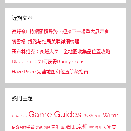
近期文章
寂靜嶺F 持續累積聲勢，迎接下一場重大展示會
初雪樱: 线路与结局关联详细梳理
哥布林维克：窃贼大亨 – 全地图收集品位置攻略
Blade Ball：如何获得Bunny Coins
Haze Piece 完整地图和位置等级指南
熱門主題
Game Guides
Win11
PS
Win10
AI
AirPods
原神
妄
區別
使命召喚手遊
區別對比
天諭
光遇
剪映
嗶哩嗶哩