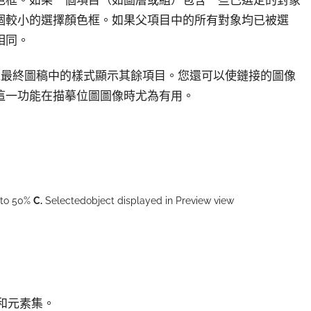
色框。如果一個項目（如圖層或組）包含一些已選定的對象
個較小的選擇顏色框。如果父項目中的所有對象均已被選
相同。
以最終圖稿中的樣式顯示其餘項目。您還可以使鏈接的圖像
這一功能在描摹位圖圖像時尤為有用。
 to 50%
C.
Selectedobject displayed in Preview view
組和元素集。