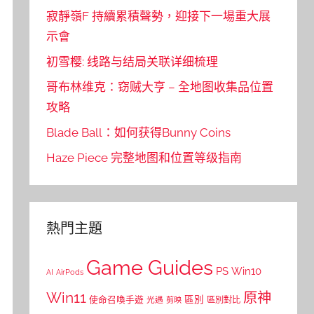
寂靜嶺F 持續累積聲勢，迎接下一場重大展
示會
初雪樱: 线路与结局关联详细梳理
哥布林维克：窃贼大亨 – 全地图收集品位置
攻略
Blade Ball：如何获得Bunny Coins
Haze Piece 完整地图和位置等级指南
熱門主題
Game Guides
PS
Win10
AI
AirPods
Win11
原神
區別
使命召喚手遊
區別對比
光遇
剪映