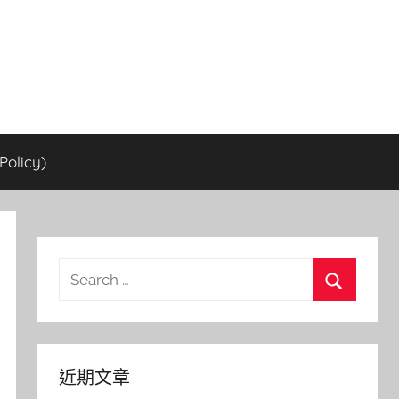
olicy)
Search
for:
Search
近期文章