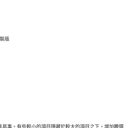
 安裝版
非易事。有些較小的項目隱藏於較大的項目之下，增加瞭選