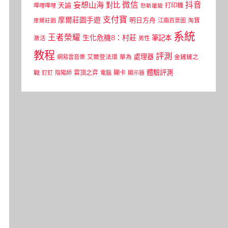
微信
抖音
妄想山海
對比
天諭
打印機
嗶哩嗶哩
怒斬屠龍
支付寶
摩爾莊園手遊
明日方舟
江南百景圖
淘寶
摩爾莊園
系統
王者榮耀
生化危機8：村莊
筆記本
激活
男性
教程
評測
處理器
網易雲音樂
艾爾登法環
華為
金鏟鏟之
體驗評測
顯卡
戰
雲頂之弈
釘釘
陰陽師
電腦
顯示器