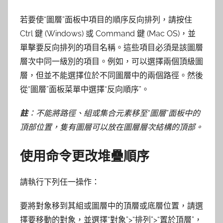
若要使“圖層”面板中項目的順序反向排列，請按住
Ctrl 鍵 (Windows) 或 Command 鍵 (Mac OS)，並
單擊要反向排列的項目名稱。這些項目必須是該圖層
層次中同一級別的項目。例如，可以選擇兩個頂級圖
層，但並不能選擇位於不同圖層中的兩個路徑。然後
從“圖層”面板菜單中選擇“反向順序”。
註
：不能將路徑、組或集合元素移至“圖層”面板中的
頂部位置，隻有圖層可以放在圖層層次結構的頂部。
使用命令更改堆疊順序
請執行下列任一操作：
要將對象移到其組或圖層中的頂層或底層位置，請選
擇要移動的對象，並選擇“對象”>“排列”>“置於頂層”，