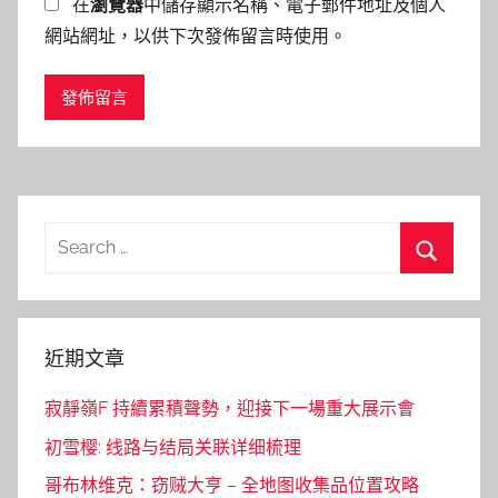
在
瀏覽器
中儲存顯示名稱、電子郵件地址及個人
網站網址，以供下次發佈留言時使用。
Search
for:
Search
近期文章
寂靜嶺F 持續累積聲勢，迎接下一場重大展示會
初雪樱: 线路与结局关联详细梳理
哥布林维克：窃贼大亨 – 全地图收集品位置攻略