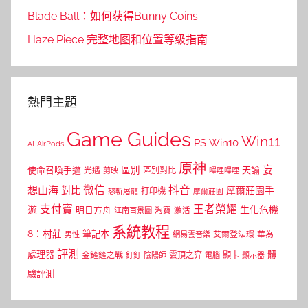
Blade Ball：如何获得Bunny Coins
Haze Piece 完整地图和位置等级指南
熱門主題
Game Guides
Win11
PS
Win10
AI
AirPods
原神
妄
區別
使命召喚手遊
區別對比
天諭
光遇
剪映
嗶哩嗶哩
微信
抖音
想山海
對比
摩爾莊園手
打印機
怒斬屠龍
摩爾莊園
支付寶
王者榮耀
遊
生化危機
明日方舟
江南百景圖
淘寶
激活
系統教程
8：村莊
筆記本
網易雲音樂
艾爾登法環
華為
男性
評測
體
處理器
顯卡
金鏟鏟之戰
雲頂之弈
釘釘
陰陽師
電腦
顯示器
驗評測