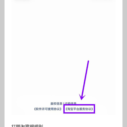
打開淘寶網規則