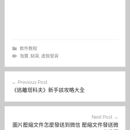
軟件教程
淘寶
,
缺貨
,
虛假發貨
文
Previous Post
章
《逃離塔科夫》新手該攻略大全
導
覽
Next Post
圖片壓縮文件怎麼發送到微信 壓縮文件發送微