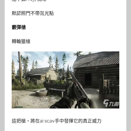
默認照門不帶氚光點
霰彈槍
轉輪獵槍
這把槍，將在ai scav手中發揮它的真正威力