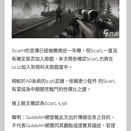
ScarH的宣傳已經做瞭將近一年瞭，但ScarL一直沒
有確定是否加入遊戲，本次預告確認ScarL也將在
12.12加入到塔科夫遊戲當中。
相較於AR系統的5.56武器，依賴更少配件 的ScarL
有望成為中期開荒戰鬥的性價比之選。
槍上銘文確認為ScarL 5.56
聲明：GuideAH網登載此文出於傳遞信息之目的，
不代表GuideAH網贊同其觀點或證實其描述，若侵