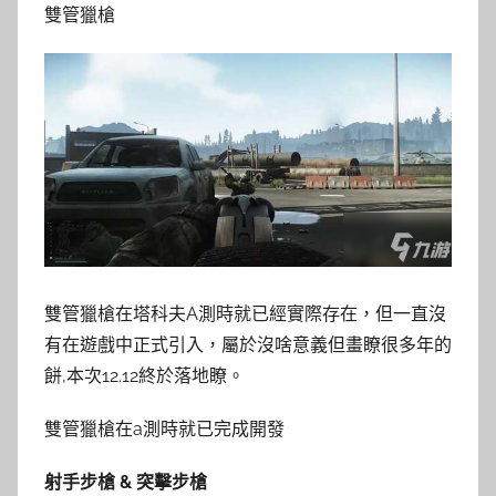
雙管獵槍
雙管獵槍在塔科夫A測時就已經實際存在，但一直沒
有在遊戲中正式引入，屬於沒啥意義但畫瞭很多年的
餅,本次12.12終於落地瞭。
雙管獵槍在a測時就已完成開發
射手步槍 & 突擊步槍