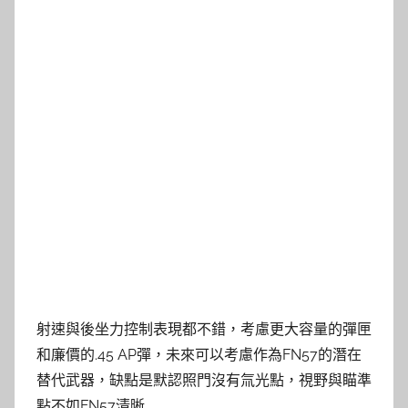
射速與後坐力控制表現都不錯，考慮更大容量的彈匣
和廉價的.45 AP彈，未來可以考慮作為FN57的潛在
替代武器，缺點是默認照門沒有氚光點，視野與瞄準
點不如FN57清晰