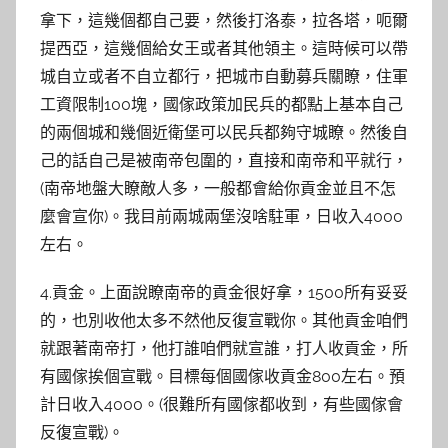
拿下，這幾個都自己要，然後打洛泰，拉各塔，呃爾
提西亞，這幾個給女王或者其他領主。這時候可以帶
城自立或者不自立都行，把城市自動募兵關瞭，住軍
工資限制100塊，國傢政策加民兵的都點上基本自己
的兩個城和幾個近衛堡可以民兵都夠守城瞭。然後自
己的話自己是被南帝包圍的，直接和南帝和平就行，
(南帝地盤大瞭敵人多，一般都會給你貢金並且不怎
麼會宣你)。我目前兩城兩堡沒啥駐軍，日收入4000
左右。
4.貢金。上面說瞭南帝的貢金很好拿，1500所有妥妥
的，也別收他太多不然他反復宣戰你。其他貢金咱們
就跟著南帝打，他打誰咱們就宣誰，打人收貢金，所
有國傢挨個宣戰。目標每個國傢收貢金800左右。預
計日收入4000。(很難所有國傢都收到，有些國傢會
反復宣戰)。