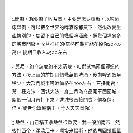
1.開廠，想要廠子收益高，主要是需要壟斷，以啤酒
廠舉例，可以把全世界的啤酒廠都買下，然後改變生
產換別的，隻留下自己的幾個啤酒廠，選幾個糧食多
的城市開廠。收益杠杠的(當然前期可能花掉你20-30
萬)。後期日收入4500左右
2.貿易，跑商怎麼跑不太清楚，咱們就搞兩個邪道的
方法，接上面的前期囤個幾萬個啤酒，後期啤酒數量
稀少，大部門城市啤酒價格在200左右，直接開賣。
第二種方法，圍城大法，身上帶滿商品開軍團圍城，
圍個一個月再打下來，進城後直接開賣，價格翻3
倍。(或者你單城稱王，等人天天圍你)。
3.地盤，自己稱王拿地盤很重要，我一般加南帝，然
後打西帝，澤翁尼卡，啊塔米提斯，然後周圍幾個堡