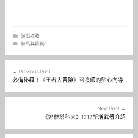
遊戲攻略
騎馬與砍殺2
文
Previous Post
章
必備秘籍！《王者大冒險》召喚師的貼心向導
導
覽
Next Post
《逃離塔科夫》12.12新增武器介紹