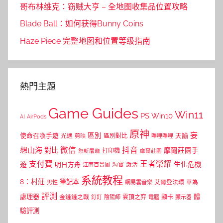
哥布林维克：窃贼大亨 – 全地图收集品位置攻略
Blade Ball：如何获得Bunny Coins
Haze Piece 完整地图和位置等级指南
熱門主題
Game Guides
Win11
PS
Win10
AI
AirPods
原神
妄
區別
使命召喚手遊
區別對比
天諭
光遇
剪映
嗶哩嗶哩
微信
抖音
想山海
對比
摩爾莊園手
打印機
怒斬屠龍
摩爾莊園
支付寶
王者榮耀
遊
生化危機
明日方舟
江南百景圖
淘寶
激活
系統教程
8：村莊
筆記本
網易雲音樂
艾爾登法環
華為
男性
評測
體
處理器
顯卡
金鏟鏟之戰
雲頂之弈
釘釘
陰陽師
電腦
顯示器
驗評測