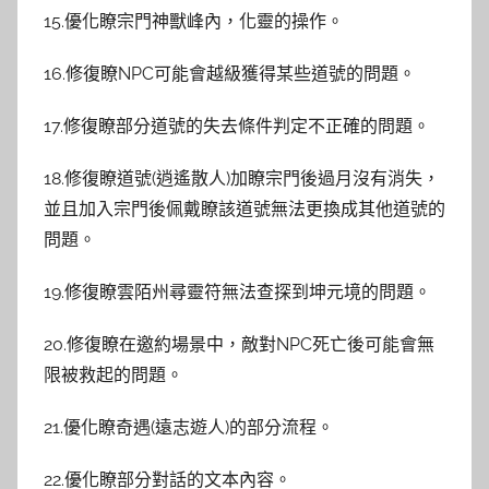
15.優化瞭宗門神獸峰內，化靈的操作。
16.修復瞭NPC可能會越級獲得某些道號的問題。
17.修復瞭部分道號的失去條件判定不正確的問題。
18.修復瞭道號(逍遙散人)加瞭宗門後過月沒有消失，
並且加入宗門後佩戴瞭該道號無法更換成其他道號的
問題。
19.修復瞭雲陌州尋靈符無法查探到坤元境的問題。
20.修復瞭在邀約場景中，敵對NPC死亡後可能會無
限被救起的問題。
21.優化瞭奇遇(遠志遊人)的部分流程。
22.優化瞭部分對話的文本內容。