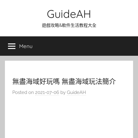
Skip
GuideAH
to
content
遊戲攻略&軟件生活教程大全
Menu
無盡海域好玩嗎 無盡海域玩法簡介
Posted on
2021-07-06
by
GuideAH