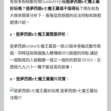
有很多粉絲都在問GuideAH小編
造夢西遊1七魔王篇
好玩嗎？造夢西遊1七魔王篇值不值得玩？
現在就為
大傢來簡單分析下，看看這款遊戲的玩法特點和遊戲
劇情介紹。
1、造夢西遊1七魔王篇簡要評析：
造夢西遊online七魔王篇是一款2D版本卷軸式動作遊
戲，同時這款遊戲融入瞭傳統RPG遊戲的特點,講述
一個取經四人組戰勝一個又一個的的邪惡 BOSS，在
歷經九九八十一難不斷成長的故事。
2、造夢西遊1七魔王篇圖片欣賞：