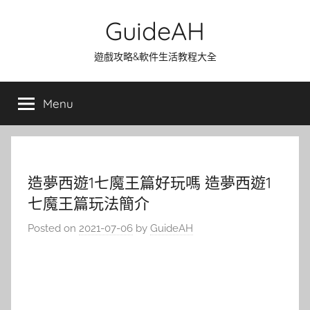
Skip
GuideAH
to
content
遊戲攻略&軟件生活教程大全
Menu
造夢西遊1七魔王篇好玩嗎 造夢西遊1
七魔王篇玩法簡介
Posted on
2021-07-06
by
GuideAH