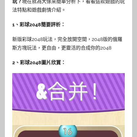
玩？
現在就為大傢來簡單分析下，看看這款遊戲的玩
法特點和遊戲劇情介紹。
1、彩球2048簡要評析：
新版彩球2048玩法，完全放開空間，2048版的俄羅
斯方塊玩法，更自由，更靈活的合成你的2048
2、彩球2048圖片欣賞：