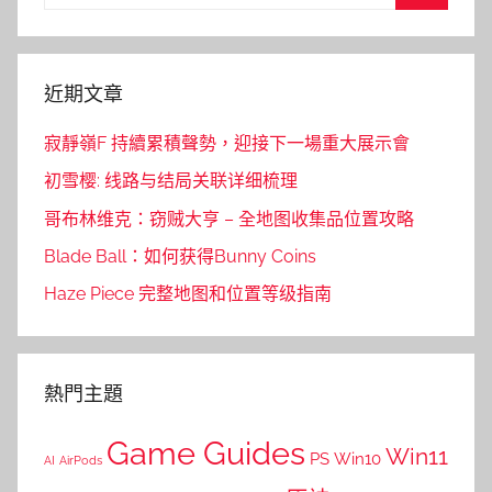
for:
Search
近期文章
寂靜嶺F 持續累積聲勢，迎接下一場重大展示會
初雪樱: 线路与结局关联详细梳理
哥布林维克：窃贼大亨 – 全地图收集品位置攻略
Blade Ball：如何获得Bunny Coins
Haze Piece 完整地图和位置等级指南
熱門主題
Game Guides
Win11
PS
Win10
AI
AirPods