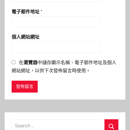
電子郵件地址
*
個人網站網址
在
瀏覽器
中儲存顯示名稱、電子郵件地址及個人
網站網址，以供下次發佈留言時使用。
Search