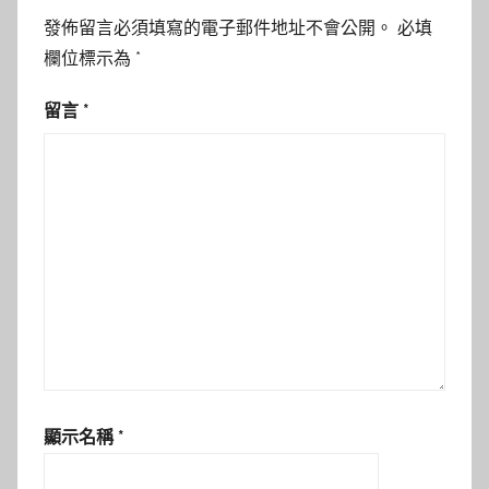
發佈留言必須填寫的電子郵件地址不會公開。
必填
欄位標示為
*
留言
*
顯示名稱
*