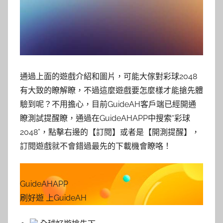
通過上面的遊戲介紹和圖片，可能大傢對彩球2048
有大致的瞭解瞭，不過這麼遊戲要怎麼樣才能搶先體
驗到呢？不用擔心，目前GuideAH客戶端已經開通
瞭測試提醒瞭，通過在GuideAHAPP中搜索“彩球
2048”，點擊右邊的【訂閱】或者是【開測提醒】，
訂閱遊戲就不會錯過最先的下載機會瞭咯！
GuideAHAPP
刷好遊 上GuideAH