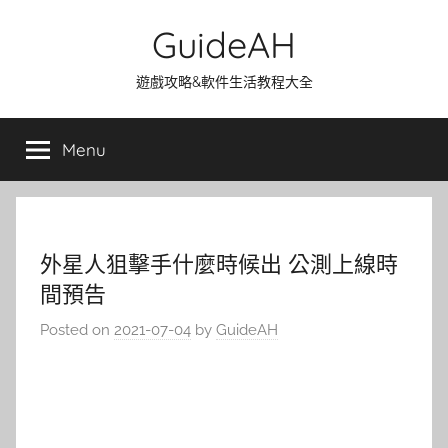
Skip
GuideAH
to
content
遊戲攻略&軟件生活教程大全
Menu
外星人狙擊手什麼時候出 公測上線時
間預告
Posted on
2021-07-04
by
GuideAH