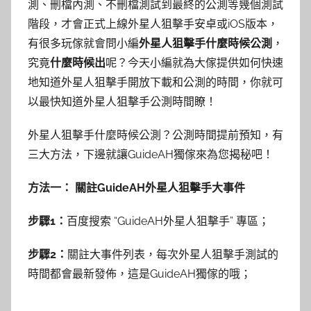
測、刪檔內測、不刪檔測試到最終的公測等幾個測試
階段，才會正式上線外星人狙擊手安卓或iOS版本，
有很多玩傢就會問小編
外星人狙擊手什麼時候公測
，
究竟
什麼時候出
呢？今天小編就為大傢提供如何快速
地知道外星人狙擊手開放下載和公測的時間，你就可
以最快知道外星人狙擊手公測時間瞭！
外星人狙擊手什麼時候公測？公測
時間提前預知，有
三大方法，下邊就讓GuideAH獨傢來為您揭秘吧！
方法一： 關註GuideAH外星人狙擊手大事件
步驟1：
百度搜索
“
GuideAH外星人狙擊手
”
專區
；
步驟2：
關註大事件列表，每次外星人狙擊手測試的
時間都會最新發佈，這是GuideAH獨傢的哦；