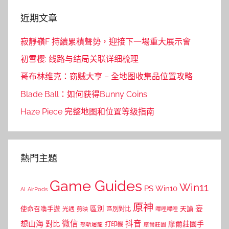
近期文章
寂靜嶺F 持續累積聲勢，迎接下一場重大展示會
初雪樱: 线路与结局关联详细梳理
哥布林维克：窃贼大亨 – 全地图收集品位置攻略
Blade Ball：如何获得Bunny Coins
Haze Piece 完整地图和位置等级指南
熱門主題
Game Guides
Win11
PS
Win10
AI
AirPods
原神
妄
區別
使命召喚手遊
區別對比
天諭
光遇
剪映
嗶哩嗶哩
微信
抖音
想山海
對比
摩爾莊園手
打印機
怒斬屠龍
摩爾莊園