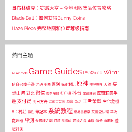
哥布林维克：窃贼大亨 – 全地图收集品位置攻略
Blade Ball：如何获得Bunny Coins
Haze Piece 完整地图和位置等级指南
熱門主題
Game Guides
Win11
PS
Win10
AI
AirPods
原神
妄
區別
使命召喚手遊
區別對比
天諭
光遇
剪映
嗶哩嗶哩
微信
抖音
想山海
對比
摩爾莊園手
打印機
怒斬屠龍
摩爾莊園
支付寶
王者榮耀
遊
生化危機
明日方舟
江南百景圖
淘寶
激活
系統教程
8：村莊
筆記本
網易雲音樂
艾爾登法環
華為
男性
評測
體
處理器
顯卡
金鏟鏟之戰
雲頂之弈
釘釘
陰陽師
電腦
顯示器
驗評測