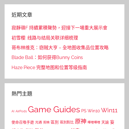
近期文章
寂靜嶺F 持續累積聲勢，迎接下一場重大展示會
初雪樱: 线路与结局关联详细梳理
哥布林维克：窃贼大亨 – 全地图收集品位置攻略
Blade Ball：如何获得Bunny Coins
Haze Piece 完整地图和位置等级指南
熱門主題
Game Guides
Win11
PS
Win10
AI
AirPods
原神
妄
區別
使命召喚手遊
區別對比
天諭
光遇
剪映
嗶哩嗶哩