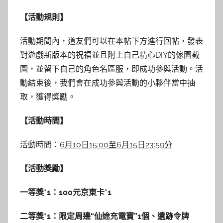
【活動規則】
活動期間內，道友們可以在本帖下方進行回帖，發表
對遊戲新版本的祝福並且附上自己精心DIY的傢園截
圖，並留下自己的角色名區服，即成功參與活動。活
動結束後，我們會在成功參與活動的小夥伴當中抽
取，獲得獎勵。
【活動時間】
活動時間：
6
月
10
日
15:00
至
6
月
15
日
23:59
分
【活動獎勵】
一等獎*1：
100
元京東卡
*1
二等獎
*1
：限定周邊
“
仙途充電寶
”1
個、遺跡令牌