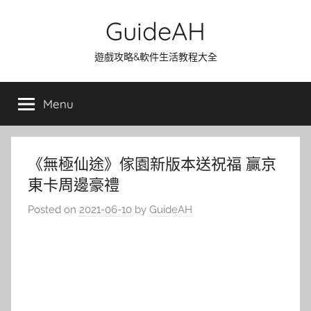
Skip
GuideAH
to
content
遊戲攻略&軟件生活教程大全
Menu
《無極仙途》傢園新版本送祝福 贏京
東卡周邊豪禮
Posted on
2021-06-10
by
GuideAH