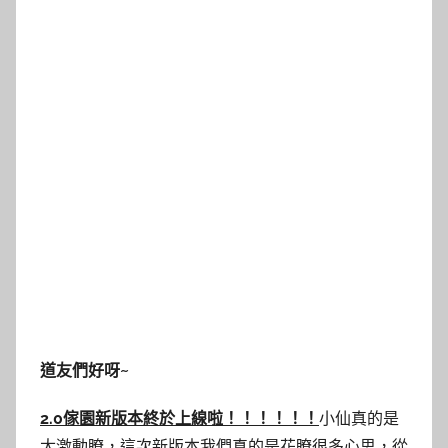
道友們好呀~
2.0
傢園新版本終於上線啦！！！！！！
小仙真的是
太激動瞭，這次新版本我們真的是花瞭很多心思，從