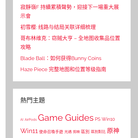
寂靜嶺F 持續累積聲勢，迎接下一場重大展
示會
初雪樱: 线路与结局关联详细梳理
哥布林维克：窃贼大亨 – 全地图收集品位置
攻略
Blade Ball：如何获得Bunny Coins
Haze Piece 完整地图和位置等级指南
熱門主題
Game Guides
PS
Win10
AI
AirPods
Win11
原神
區別
使命召喚手遊
區別對比
光遇
剪映