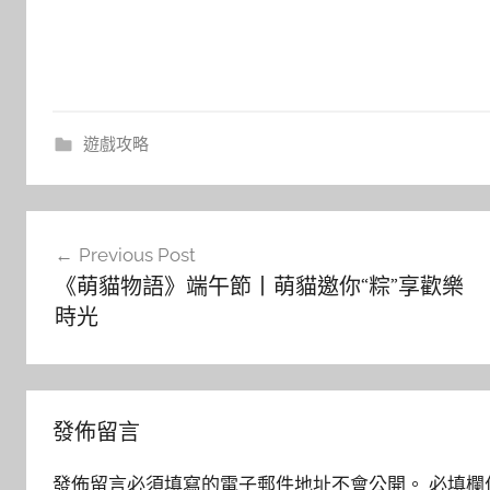
遊戲攻略
文
Previous Post
章
《萌貓物語》端午節丨萌貓邀你“粽”享歡樂
導
時光
覽
發佈留言
發佈留言必須填寫的電子郵件地址不會公開。
必填欄