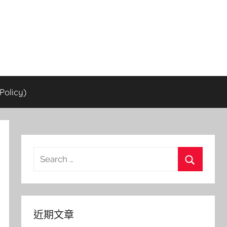
olicy)
Search
for:
Search
近期文章