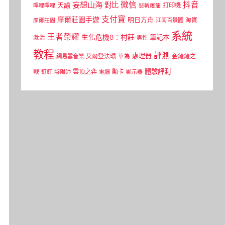
微信
抖音
妄想山海
對比
天諭
打印機
嗶哩嗶哩
怒斬屠龍
支付寶
摩爾莊園手遊
明日方舟
江南百景圖
淘寶
摩爾莊園
系統
王者榮耀
生化危機8：村莊
筆記本
激活
男性
教程
評測
處理器
網易雲音樂
艾爾登法環
華為
金鏟鏟之
體驗評測
顯卡
戰
雲頂之弈
釘釘
陰陽師
電腦
顯示器