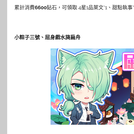
累計消費
6600
鉆石，可領取 4星1品萊文*1、甜點執事*
小粽子三號、屈身戲水旖扁舟