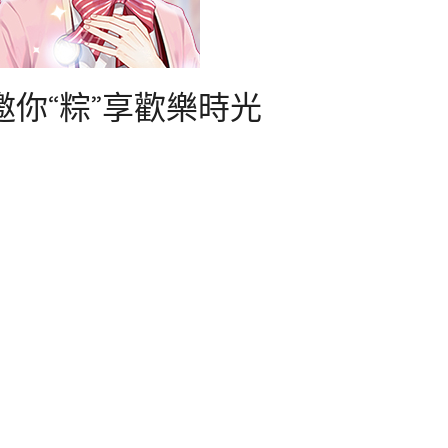
你“粽”享歡樂時光