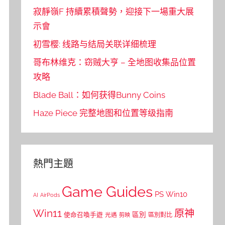
寂靜嶺F 持續累積聲勢，迎接下一場重大展
示會
初雪樱: 线路与结局关联详细梳理
哥布林维克：窃贼大亨 – 全地图收集品位置
攻略
Blade Ball：如何获得Bunny Coins
Haze Piece 完整地图和位置等级指南
熱門主題
Game Guides
PS
Win10
AI
AirPods
Win11
原神
區別
使命召喚手遊
區別對比
光遇
剪映