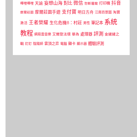
微信
抖音
妄想山海
對比
天諭
打印機
嗶哩嗶哩
怒斬屠龍
支付寶
摩爾莊園手遊
明日方舟
江南百景圖
淘寶
摩爾莊園
系統
王者榮耀
生化危機8：村莊
筆記本
激活
男性
教程
評測
處理器
網易雲音樂
艾爾登法環
華為
金鏟鏟之
體驗評測
顯卡
戰
雲頂之弈
釘釘
陰陽師
電腦
顯示器