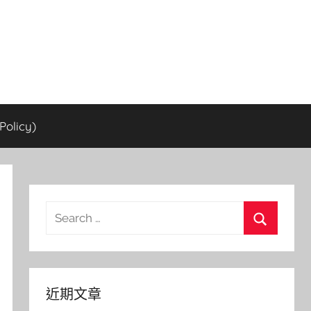
olicy)
Search
for:
Search
近期文章