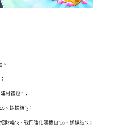
勵。
0；
建材禮包*1；
10、蝴蝶結*3；
招財喵*3、戰鬥強化隨機包*10、蝴蝶結*3；