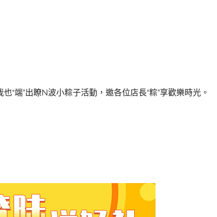
也“端”出瞭N波小粽子活動，邀各位店長“粽”享歡樂時光。