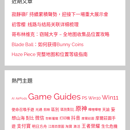
近期文章
寂靜嶺F 持續累積聲勢，迎接下一場重大展示會
初雪樱: 线路与结局关联详细梳理
哥布林维克：窃贼大亨 – 全地图收集品位置攻略
Blade Ball：如何获得Bunny Coins
Haze Piece 完整地图和位置等级指南
熱門主題
Game Guides
Win11
PS
Win10
AI
AirPods
原神
妄
區別
使命召喚手遊
區別對比
天諭
光遇
剪映
嗶哩嗶哩
微信
抖音
想山海
對比
摩爾莊園手
打印機
怒斬屠龍
摩爾莊園
支付寶
王者榮耀
遊
生化危機
明日方舟
江南百景圖
淘寶
激活