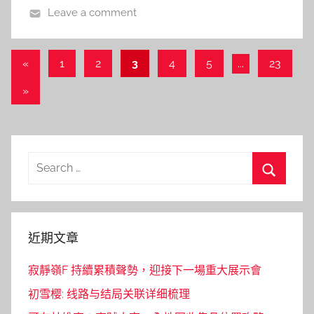
Leave a comment
文
Previous
«
1
2
3
4
5
...
23
Posts
章
Next
»
導
Posts
覽
Search
for:
Search
近期文章
寂靜嶺F 持續累積聲勢，迎接下一場重大展示會
初雪樱: 线路与结局关联详细梳理