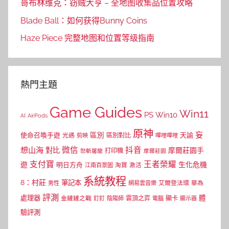
哥布林维克：窃贼大亨 – 全地图收集品位置攻略
Blade Ball：如何获得Bunny Coins
Haze Piece 完整地图和位置等级指南
熱門主題
Game Guides
Win11
PS
Win10
AI
AirPods
原神
妄
區別
使命召喚手遊
區別對比
天諭
光遇
剪映
嗶哩嗶哩
微信
抖音
想山海
對比
摩爾莊園手
打印機
怒斬屠龍
摩爾莊園
支付寶
王者榮耀
遊
生化危機
明日方舟
江南百景圖
淘寶
激活
系統教程
8：村莊
筆記本
網易雲音樂
艾爾登法環
華為
男性
評測
體
處理器
顯卡
金鏟鏟之戰
雲頂之弈
釘釘
陰陽師
電腦
顯示器
驗評測