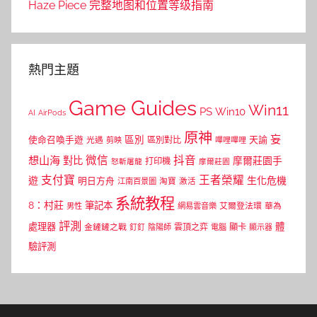
Haze Piece 完整地图和位置等级指南
熱門主題
Game Guides
Win11
PS
Win10
AI
AirPods
原神
妄
區別
使命召喚手遊
區別對比
天諭
光遇
剪映
嗶哩嗶哩
微信
抖音
想山海
對比
摩爾莊園手
打印機
怒斬屠龍
摩爾莊園
支付寶
王者榮耀
遊
生化危機
明日方舟
江南百景圖
淘寶
激活
系統教程
8：村莊
筆記本
網易雲音樂
艾爾登法環
華為
男性
評測
體
處理器
顯卡
金鏟鏟之戰
雲頂之弈
釘釘
陰陽師
電腦
顯示器
驗評測