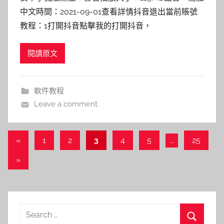
中文時間：2021-09-01查看詳情抖音退出當前賬號
教程：1打開抖音點擊我的打開抖音，
閱讀原文
軟件教程
Leave a comment
文
Previous
«
1
2
3
4
5
...
25
Posts
章
Next
»
導
Posts
覽
Search
for: