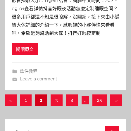
影音播放大小：119MB語言：簡體中文時間：2021-
09-01查看詳情抖音好眠夜活動怎麼定制睡眠空間？
很多用戶都還不知是很瞭解，沒關系，接下來由小編
給大傢詳細的介紹一下，感興趣的小夥伴快來看看
吧，希望能夠幫助到大傢！抖音好眠夜定制
閱讀原文
軟件教程
Leave a comment
文
Previous
Next
«
1
2
3
4
...
25
»
Posts
Posts
章
導
Search