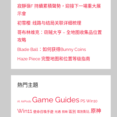
寂靜嶺F 持續累積聲勢，迎接下一場重大展
示會
初雪樱: 线路与结局关联详细梳理
哥布林维克：窃贼大亨 – 全地图收集品位置
攻略
Blade Ball：如何获得Bunny Coins
Haze Piece 完整地图和位置等级指南
熱門主題
Game Guides
PS
Win10
AI
AirPods
Win11
原神
區別
使命召喚手遊
區別對比
光遇
剪映