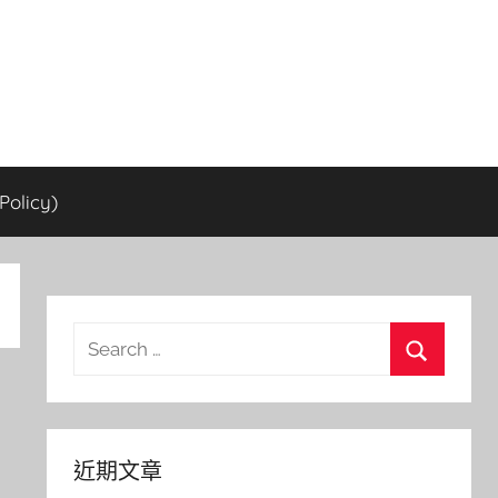
olicy)
Search
for:
Search
近期文章