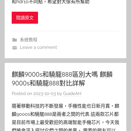
和hdr10不同點，希望對大傢有所幫助
閱讀原文
系統教程
Leave a comment
麒麟9000s和驍龍888區別大嗎 麒麟
9000s和驍龍888對比詳解
Posted on
2023-10-03
by
GuideAH
隨著移動科技的不斷發展，手機性能也日新月異，麒
麟9000s和驍龍888是兩者之間的代表,這兩款芯片都
是目前市場上最受歡迎的高端智能手機芯片，今天我
們將會深入探討它們之間的差異，,需要的朋友可以