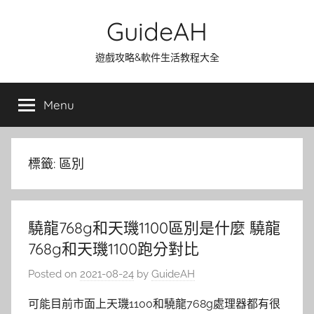
Skip
GuideAH
to
content
遊戲攻略&軟件生活教程大全
Menu
標籤:
區別
驍龍768g和天璣1100區別是什麼 驍龍
768g和天璣1100跑分對比
Posted on
2021-08-24
by
GuideAH
可能目前市面上天璣1100和驍龍768g處理器都有很