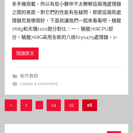
多手機搭載，所以有些小夥伴不太瞭解這兩塊處理器
之間的差距，對它們的性能有些疑問，那麼這兩款處
理器究竟哪個好，下面就讓我們一起來看看吧。驍龍
768g和天璣1100跑分對比：一、驍龍768CPU部
分，驍龍768G采用全新的八核Kryo475處理器，1+
閱讀原文
軟件教程
Leave a comment
文
Previous
«
1
...
14
15
16
Posts
章
導