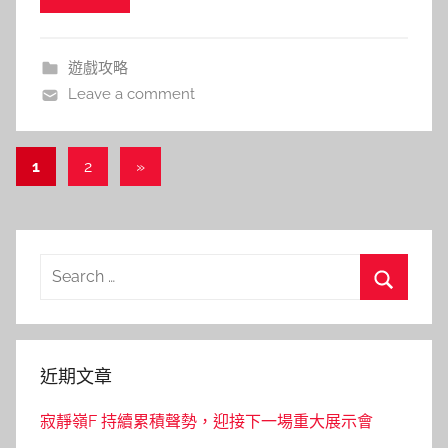
遊戲攻略
Leave a comment
文
Next
1
2
»
Posts
章
導
覽
Search
for:
Search
近期文章
寂靜嶺F 持續累積聲勢，迎接下一場重大展示會