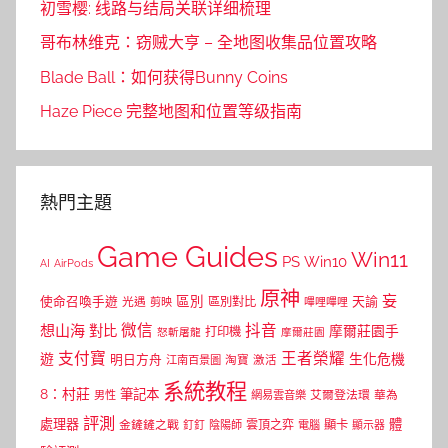
初雪樱: 线路与结局关联详细梳理
哥布林维克：窃贼大亨 – 全地图收集品位置攻略
Blade Ball：如何获得Bunny Coins
Haze Piece 完整地图和位置等级指南
熱門主題
Game Guides
Win11
PS
Win10
AI
AirPods
原神
妄
區別
使命召喚手遊
區別對比
天諭
光遇
剪映
嗶哩嗶哩
微信
抖音
想山海
對比
摩爾莊園手
打印機
怒斬屠龍
摩爾莊園
支付寶
王者榮耀
遊
生化危機
明日方舟
江南百景圖
淘寶
激活
系統教程
8：村莊
筆記本
網易雲音樂
艾爾登法環
華為
男性
評測
體
處理器
顯卡
金鏟鏟之戰
雲頂之弈
釘釘
陰陽師
電腦
顯示器