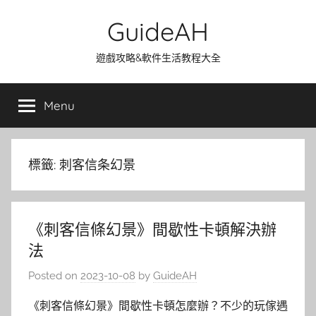
Skip
GuideAH
to
content
遊戲攻略&軟件生活教程大全
Menu
標籤:
刺客信条幻景
《刺客信條幻景》間歇性卡頓解決辦
法
Posted on
2023-10-08
by
GuideAH
《刺客信條幻景》間歇性卡頓怎麼辦？不少的玩傢遇