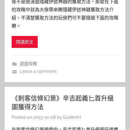
傢不是很清楚隱藏伊述神器的獲取方法，那麼在下面
的攻略中就為大傢帶來瞭隱藏伊述神器獲取方法介
紹，不清楚獲取方法的玩傢們可不要錯過下面的攻略
瞭。
閱讀原文
遊戲攻略
Leave a comment
《刺客信條幻景》辛吉起義匕首升級
圖獲得方法
Posted on
2023-10-08
by
GuideAH
在刺客信條幻景遊戲中，辛吉起義匕首升級圖玩傢應