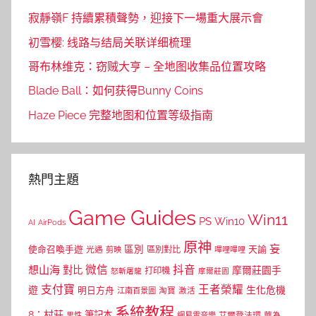
寂靜嶺F 持續累積聲勢，迎接下一場重大展示會
初雪樱: 线路与结局关联详细梳理
哥布林维克：窃贼大亨 – 全地图收集品位置攻略
Blade Ball：如何获得Bunny Coins
Haze Piece 完整地图和位置等级指南
熱門主題
Game Guides
Win11
PS
Win10
AI
AirPods
原神
妄
區別
使命召喚手遊
區別對比
天諭
光遇
剪映
嗶哩嗶哩
微信
抖音
想山海
對比
摩爾莊園手
打印機
怒斬屠龍
摩爾莊園
支付寶
王者榮耀
遊
生化危機
明日方舟
江南百景圖
淘寶
激活
系統教程
8：村莊
筆記本
網易雲音樂
艾爾登法環
華為
男性