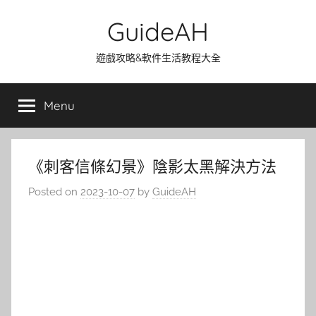
Skip
GuideAH
to
content
遊戲攻略&軟件生活教程大全
Menu
《刺客信條幻景》陰影太黑解決方法
Posted on
2023-10-07
by
GuideAH