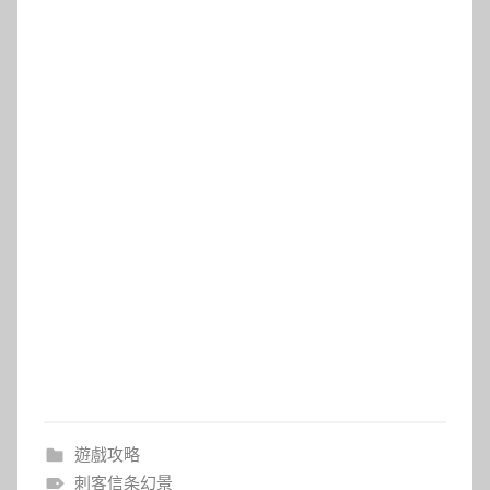
遊戲攻略
刺客信条幻景