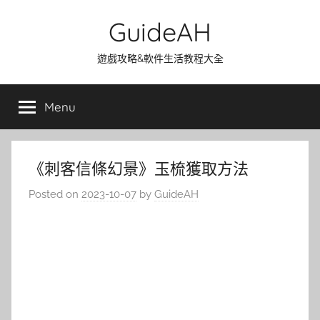
Skip
GuideAH
to
content
遊戲攻略&軟件生活教程大全
Menu
《刺客信條幻景》玉梳獲取方法
Posted on
2023-10-07
by
GuideAH