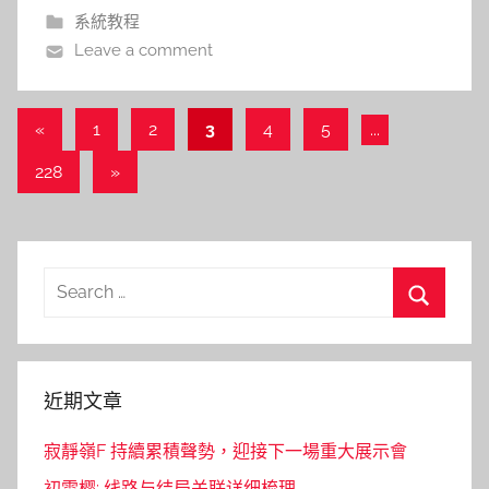
系統教程
Leave a comment
文
Previous
«
1
2
3
4
5
...
Posts
章
Next
228
»
導
Posts
覽
Search
for:
Search
近期文章
寂靜嶺F 持續累積聲勢，迎接下一場重大展示會
初雪樱: 线路与结局关联详细梳理