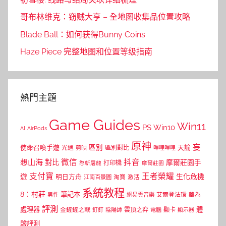
哥布林维克：窃贼大亨 – 全地图收集品位置攻略
Blade Ball：如何获得Bunny Coins
Haze Piece 完整地图和位置等级指南
熱門主題
Game Guides
Win11
PS
Win10
AI
AirPods
原神
妄
區別
使命召喚手遊
區別對比
天諭
光遇
剪映
嗶哩嗶哩
微信
抖音
想山海
對比
摩爾莊園手
打印機
怒斬屠龍
摩爾莊園
支付寶
王者榮耀
遊
生化危機
明日方舟
江南百景圖
淘寶
激活
系統教程
8：村莊
筆記本
網易雲音樂
艾爾登法環
華為
男性
評測
體
處理器
顯卡
金鏟鏟之戰
雲頂之弈
釘釘
陰陽師
電腦
顯示器
驗評測