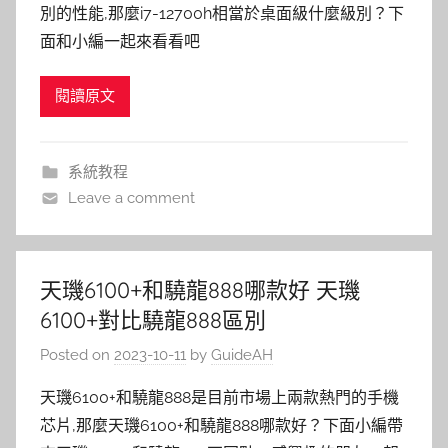
別的性能,那麼i7-12700h相當於桌面級什麼級別？下
面和小編一起來看看吧
閱讀原文
系統教程
Leave a comment
天璣6100+和驍龍888哪款好 天璣
6100+對比驍龍888區別
Posted on
2023-10-11
by
GuideAH
天璣6100+和驍龍888是目前市場上兩款熱門的手機
芯片,那麼天璣6100+和驍龍888哪款好？下面小編帶