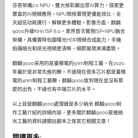
芬奇架構2.0 NPU，雙大核彰顯出眾AI算力，探索更
豐富的AI視頻應用，NPU微核實現更優能效比，全
天超低功耗運行，解鎖更多體驗。影像方面，麒麟
9000升級Kirin ISP 6.0，業界首次實現ISP+NPU融合
架構，具備實時包圍曝光HDR視頻合成能力，手機
拍攝暗光和逆光視頻更清晰，細節展現淋漓盡致。
麒麟9000采用的是臺積電的5nm制程工藝，在2020
年屬於是非常先進的瞭。不過現在很多芯片都是臺積
電的4nm制程工藝瞭，麒麟9000放到現在並沒有那
麼的出色，不過也有中端芯片的水平。
以上就是麒麟9000處理器是多少納米 麒麟9000制
作工藝介紹的詳細內容，更多關於麒麟9000是幾納
米工藝的資料請關註腳本之傢其它相關文章！
閱讀更多: