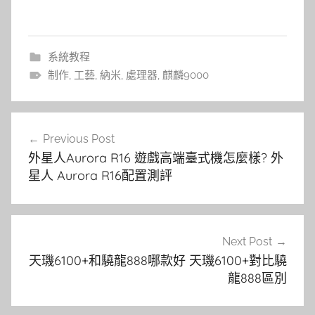
系統教程
制作
,
工藝
,
納米
,
處理器
,
麒麟9000
文
Previous Post
章
外星人Aurora R16 遊戲高端臺式機怎麼樣? 外
導
星人 Aurora R16配置測評
覽
Next Post
天璣6100+和驍龍888哪款好 天璣6100+對比驍
龍888區別