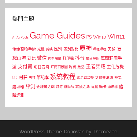
熱門主題
Game Guides
Win11
PS
Win10
AI
AirPods
原神
妄
區別
使命召喚手遊
區別對比
天諭
光遇
剪映
嗶哩嗶哩
微信
抖音
想山海
對比
摩爾莊園手
打印機
怒斬屠龍
摩爾莊園
支付寶
王者榮耀
遊
生化危機
明日方舟
江南百景圖
淘寶
激活
系統教程
8：村莊
筆記本
網易雲音樂
艾爾登法環
華為
男性
評測
體
處理器
顯卡
金鏟鏟之戰
雲頂之弈
釘釘
陰陽師
電腦
顯示器
驗評測
WordPress Theme: Donovan by ThemeZee.