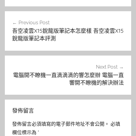
文
Previous Post
章
吾空凌雲X15銳龍版筆記本怎麼樣 吾空凌雲X15
導
銳龍版筆記本評測
覽
Next Post
電腦開不瞭機一直滴滴滴的響怎麼辦 電腦一直
響開不瞭機的解決辦法
發佈留言
發佈留言必須填寫的電子郵件地址不會公開。
必填
欄位標示為
*