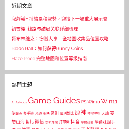
近期文章
寂靜嶺F 持續累積聲勢，迎接下一場重大展示會
初雪樱: 线路与结局关联详细梳理
哥布林维克：窃贼大亨 – 全地图收集品位置攻略
Blade Ball：如何获得Bunny Coins
Haze Piece 完整地图和位置等级指南
熱門主題
Game Guides
Win11
PS
Win10
AI
AirPods
原神
妄
區別
使命召喚手遊
區別對比
天諭
光遇
剪映
嗶哩嗶哩
微信
抖音
想山海
對比
摩爾莊園手
打印機
怒斬屠龍
摩爾莊園