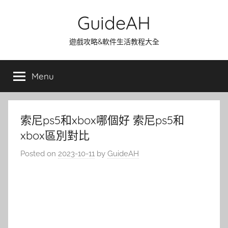
Skip
GuideAH
to
content
遊戲攻略&軟件生活教程大全
Menu
索尼ps5和xbox哪個好 索尼ps5和
xbox區別對比
Posted on
2023-10-11
by
GuideAH