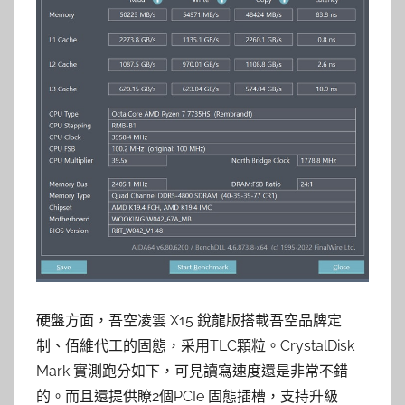
硬盤方面，吾空凌雲 X15 銳龍版搭載吾空品牌定
制、佰維代工的固態，采用TLC顆粒。CrystalDisk
Mark 實測跑分如下，可見讀寫速度還是非常不錯
的。而且還提供瞭2個PCIe 固態插槽，支持升級