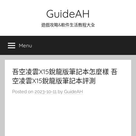
Skip
GuideAH
to
content
遊戲攻略&軟件生活教程大全
Menu
吾空凌雲X15銳龍版筆記本怎麼樣 吾
空凌雲X15銳龍版筆記本評測
Posted on
2023-10-11
by
GuideAH