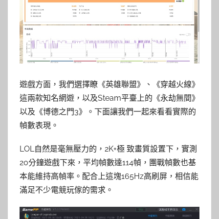
遊戲方面，我們選擇瞭《英雄聯盟》、《穿越火線》
這兩款知名網遊，以及Steam平臺上的《永劫無間》
以及《博德之門3》。下面讓我們一起來看看實際的
幀數表現。
LOL自然是毫無壓力的，2K+極 致畫質設置下，實測
20分鐘遊戲下來，平均幀數達114幀，團戰幀數也基
本能維持高幀率。配合上這塊165Hz高刷屏，相信能
滿足不少電競玩傢的需求。