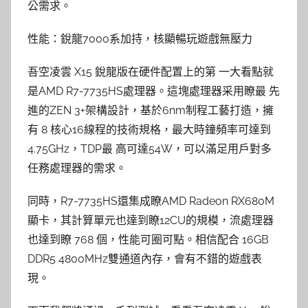
公需求。
性能：銳龍7000系加持，核顯暢玩遊戲無壓力
吾空凌雲 X15 銳龍版在硬件配置上的第 一大看點就
是AMD R7-7735HS處理器。這塊處理器采用瞭最 先
進的ZEN 3+架構設計，基於6nm制程工藝打造，擁
有 8 核心16線程的技術規格，最大時鐘頻率可達到
4.75GHz，TDP最 高可達54W，可以滿足用戶對多
任務處理器的需求。
同時，R7-7735HS還集成瞭AMD Radeon RX680M
顯卡，其計算單元也達到瞭12CU的規模，流處理器
也達到瞭 768 個，性能可圈可點。相信配合 16GB
DDR5 4800MHz雙通道內存，會有不錯的遊戲表
現。