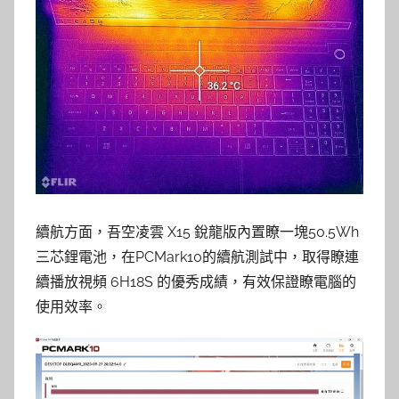
續航方面，吾空凌雲 X15 銳龍版內置瞭一塊50.5Wh
三芯鋰電池，在PCMark10的續航測試中，取得瞭連
續播放視頻 6H18S 的優秀成績，有效保證瞭電腦的
使用效率。