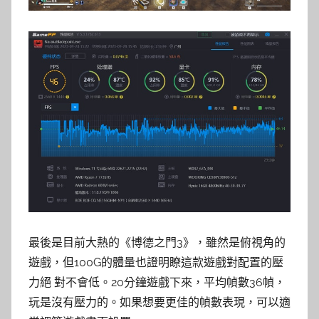
最後是目前大熱的《博德之門3》，雖然是俯視角的
遊戲，但100G的體量也證明瞭這款遊戲對配置的壓
力絕 對不會低。20分鐘遊戲下來，平均幀數36幀，
玩是沒有壓力的。如果想要更佳的幀數表現，可以適