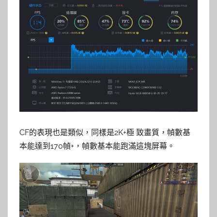
CF的表現也是類似，同樣是2K+極 致畫質，幀數基
本能達到170幀+，幀數基本能跑滿這塊屏幕。