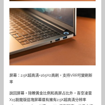
屏幕：2.5K超高清+165Hz高刷，支持VRR可變刷新
率
說回屏幕，除瞭黃金比例和高屏占比外，吾空凌雲
X15銳龍版這塊屏幕還有擁有2.5K超高清分辨率