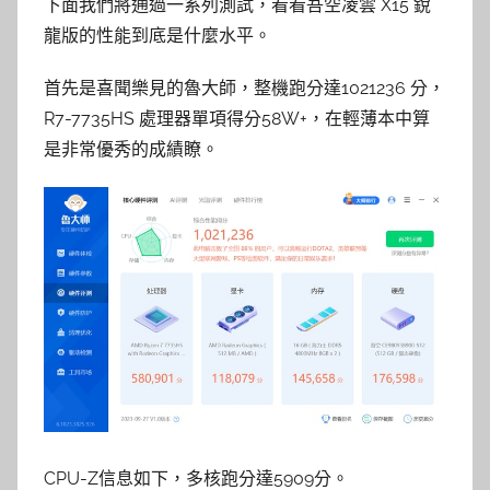
下面我們將通過一系列測試，看看吾空凌雲 X15 銳
龍版的性能到底是什麼水平。
首先是喜聞樂見的魯大師，整機跑分達1021236 分，
R7-7735HS 處理器單項得分58W+，在輕薄本中算
是非常優秀的成績瞭。
CPU-Z信息如下，多核跑分達5909分。