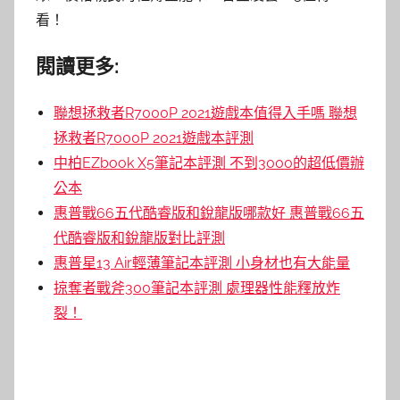
看！
閱讀更多:
聯想拯救者R7000P 2021遊戲本值得入手嗎 聯想
拯救者R7000P 2021遊戲本評測
中柏EZbook X5筆記本評測 不到3000的超低價辦
公本
惠普戰66五代酷睿版和銳龍版哪款好 惠普戰66五
代酷睿版和銳龍版對比評測
惠普星13 Air輕薄筆記本評測 小身材也有大能量
掠奪者戰斧300筆記本評測 處理器性能釋放炸
裂！