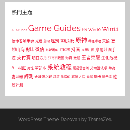
熱門主題
Game Guides
Win11
PS
Win10
AI
AirPods
原神
妄
區別
使命召喚手遊
區別對比
天諭
光遇
剪映
嗶哩嗶哩
微信
抖音
想山海
對比
摩爾莊園手
打印機
怒斬屠龍
摩爾莊園
支付寶
王者榮耀
遊
生化危機
明日方舟
江南百景圖
淘寶
激活
系統教程
8：村莊
筆記本
網易雲音樂
艾爾登法環
華為
男性
評測
體
處理器
顯卡
金鏟鏟之戰
雲頂之弈
釘釘
陰陽師
電腦
顯示器
驗評測
WordPress Theme: Donovan by ThemeZee.